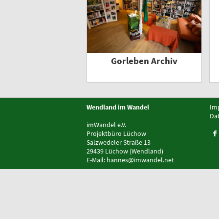
Gorleben Archiv
Wendland im Wandel
Im
Da
imWandel e.V.
Projektbüro Lüchow
Salzwedeler Straße 13
29439 Lüchow (Wendland)
E-Mail:
hannes@imwandel.net