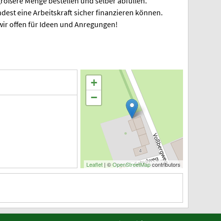
rößere Menge bestellen und selber abfüllen.
dest eine Arbeitskraft sicher finanzieren können.
 wir offen für Ideen und Anregungen!
+
−
Leaflet
| ©
OpenStreetMap
contributors