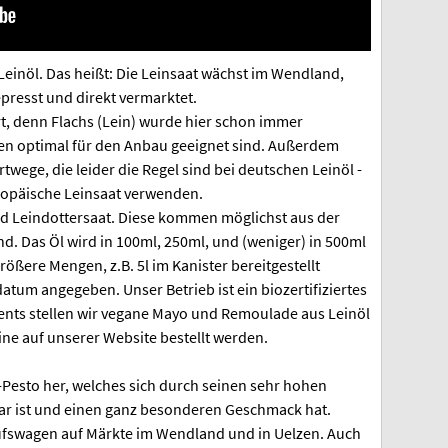
Leinöl. Das heißt: Die Leinsaat wächst im Wendland,
gepresst und direkt vermarktet.
ort, denn Flachs (Lein) wurde hier schon immer
en optimal für den Anbau geeignet sind. Außerdem
twege, die leider die Regel sind bei deutschen Leinöl -
uropäische Leinsaat verwenden.
d Leindottersaat. Diese kommen möglichst aus der
d. Das Öl wird in 100ml, 250ml, und (weniger) in 500ml
ßere Mengen, z.B. 5l im Kanister bereitgestellt
datum angegeben. Unser Betrieb ist ein biozertifiziertes
nts stellen wir vegane Mayo und Remoulade aus Leinöl
ne auf unserer Website bestellt werden.
-Pesto her, welches sich durch seinen sehr hohen
bar ist und einen ganz besonderen Geschmack hat.
ufswagen auf Märkte im Wendland und in Uelzen. Auch