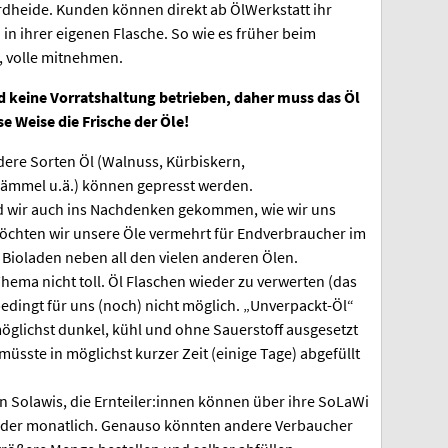
dheide. Kunden können direkt ab ÖlWerkstatt ihr
 in ihrer eigenen Flasche. So wie es früher beim
, volle mitnehmen.
rd keine Vorratshaltung betrieben, daher muss das Öl
se Weise die Frische der Öle!
ere Sorten Öl (Walnuss, Kürbiskern,
mmel u.ä.) können gepresst werden.
d wir auch ins Nachdenken gekommen, wie wir uns
möchten wir unsere Öle vermehrt für Endverbraucher im
 Bioladen neben all den vielen anderen Ölen.
ema nicht toll. Öl Flaschen wieder zu verwerten (das
edingt für uns (noch) nicht möglich. „Unverpackt-Öl“
möglichst dunkel, kühl und ohne Sauerstoff ausgesetzt
üsste in möglichst kurzer Zeit (einige Tage) abgefüllt
 Solawis, die Ernteiler:innen können über ihre SoLaWi
h oder monatlich. Genauso könnten andere Verbaucher