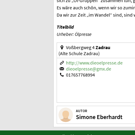
sich zu „Öl-Gruppen“ zusammen tun, g
Es wäre auch schön, wenn wir so zumin
Da wir zur Zeit „im Wandel“ sind, sind
Titelbild
Urheber: Ölpresse
Voßbergweg 4
Zadrau
(Alte Schule Zadrau)
http://www.dieoelpresse.de
dieoelpresse@gmx.de
017657768994
AUTOR
Simone Eberhardt